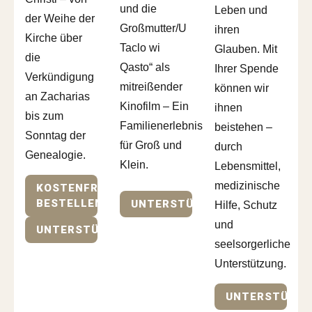
und die
Leben und
der Weihe der
Großmutter/U
ihren
Kirche über
Taclo wi
Glauben. Mit
die
Qasto“ als
Ihrer Spende
Verkündigung
mitreißender
können wir
an Zacharias
Kinofilm – Ein
ihnen
bis zum
Familienerlebnis
beistehen –
Sonntag der
für Groß und
durch
Genealogie.
Klein.
Lebensmittel,
medizinische
KOSTENFREI
BESTELLEN
UNTERSTÜTZEN
Hilfe, Schutz
und
UNTERSTÜTZEN
seelsorgerliche
Unterstützung.
UNTERSTÜTZE