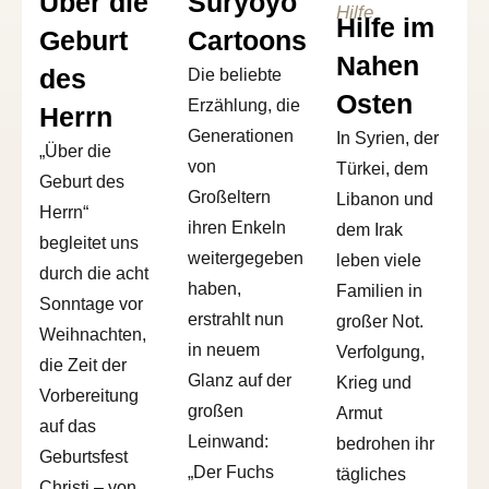
Über die
Suryoyo
Hilfe
Hilfe im
Geburt
Cartoons
Nahen
des
Die beliebte
Osten
Erzählung, die
Herrn
Generationen
In Syrien, der
„Über die
von
Türkei, dem
Geburt des
Großeltern
Libanon und
Herrn“
ihren Enkeln
dem Irak
begleitet uns
weitergegeben
leben viele
durch die acht
haben,
Familien in
Sonntage vor
erstrahlt nun
großer Not.
Weihnachten,
in neuem
Verfolgung,
die Zeit der
Glanz auf der
Krieg und
Vorbereitung
großen
Armut
auf das
Leinwand:
bedrohen ihr
Geburtsfest
„Der Fuchs
tägliches
Christi – von